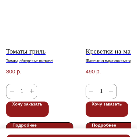
Томаты гриль
Креветки на манг
Томаты, обжаренные на гриле/
Шашлык из маринованных креве
Не доступно к заказу в ТРК «Горки»
подаем с красным луком, зелень
300
р.
490
р.
зернами граната
Не доступно к заказу в ТРК «Го
Хочу заказать
Хочу заказать
Подробнее
Подробнее