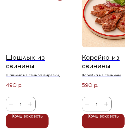
Шашлык из
Корейка из
свинины
свинины
Шашлык из свиной вырезки,
Корейка из свинины,
подаем с красным луком и
маринованная в аджике 
490
р.
590
р.
зеленью
копченой паприке. Подае
Не доступно к заказу в ТРК
миксом зелени, красным 
«Горки»
гранатом
Не доступно к заказу в Т
«Горки»
Хочу заказать
Хочу заказать